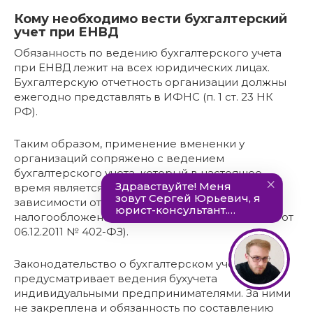
Кому необходимо вести бухгалтерский
учет при ЕНВД
Обязанность по ведению бухгалтерского учета
при ЕНВД лежит на всех юридических лицах.
Бухгалтерскую отчетность организации должны
ежегодно представлять в ИФНС (п. 1 ст. 23 НК
РФ).
Таким образом, применение вмененки у
организаций сопряжено с ведением
бухгалтерского учета, который в настоящее
время является для них обязательным вне
зависимости от применяемой системы
налогообложения (п. 1 ст. 2 закона «О бухучете» от
06.12.2011 № 402-ФЗ).
Законодательство о бухгалтерском учете не
предусматривает ведения бухучета
индивидуальными предпринимателями. За ними
не закреплена и обязанность по составлению