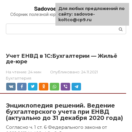
Перейти
Sadovoe-koltco.ru
Для любых предложений по
к
сайту: sadovoe-
Сборник полезной юридической информации
контенту
koltco@cp9.ru
Поиск:
Учет ЕНВД в 1С:Бухгалтерии — Жильё
де-юре
На чтение:
24 мин
Опубликовано:
24.11.2021
Бухгалтерия
Энциклопедия решений. Ведение
бухгалтерского учета при ЕНВД
(актуально до 31 декабря 2020 года)
Согласно ч. 1 ст. 6 Федерального закона от