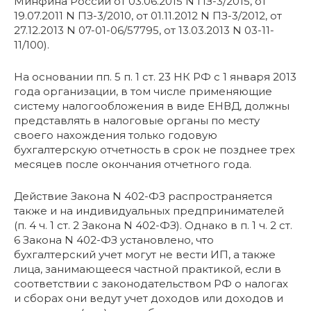
Минфина России от 03.06.2015 N ПЗ-3/2015, от
19.07.2011 N ПЗ-3/2010, от 01.11.2012 N ПЗ-3/2012, от
27.12.2013 N 07-01-06/57795, от 13.03.2013 N 03-11-
11/100).
На основании пп. 5 п. 1 ст. 23 НК РФ с 1 января 2013
года организации, в том числе применяющие
систему налогообложения в виде ЕНВД, должны
представлять в налоговые органы по месту
своего нахождения только годовую
бухгалтерскую отчетность в срок не позднее трех
месяцев после окончания отчетного года.
Действие Закона N 402-ФЗ распространяется
также и на индивидуальных предпринимателей
(п. 4 ч. 1 ст. 2 Закона N 402-ФЗ). Однако в п. 1 ч. 2 ст.
6 Закона N 402-ФЗ установлено, что
бухгалтерский учет могут не вести ИП, а также
лица, занимающееся частной практикой, если в
соответствии с законодательством РФ о налогах
и сборах они ведут учет доходов или доходов и