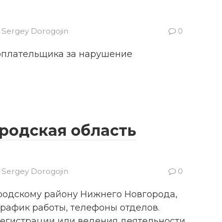
Sergey Dorogojin
0
гоплательщика за нарушение
родская область
Sergey Dorogojin
0
родскому району Нижнего Новгорода,
график работы, телефоны отделов.
регистрации или ведения деятельности