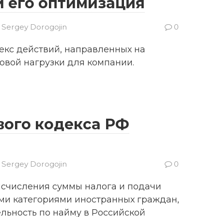
и его оптимизация
Sergey Dorogojin
0
екс действий, направленных на
вой нагрузки для компании.
вого кодекса РФ
Sergey Dorogojin
0
 исчисления суммы налога и подачи
ми категориями иностранных граждан,
льность по найму в Российской