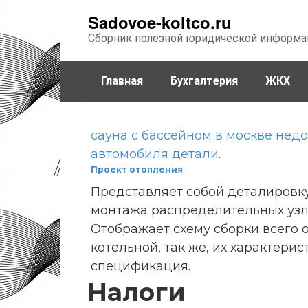
Перейти
Sadovoe-koltco.ru
к
Сборник полезной юридической информа
контенту
Главная
Бухгалтерия
ЖКХ
сауна с бассейном в москве недо
автомобиля детали
.
Проект отопления
Представляет собой деталировк
монтажа распределительных узл
Отображает схему сборки всего 
котельной, так же, их характерис
спецификация.
Налоги