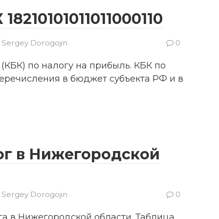
18210101011011000110
Sergey Dorogojin
0
КБК) по налогу на прибыль. КБК по
перечисления в бюджет субъекта РФ и в
ог в Нижегородской
Sergey Dorogojin
0
га в Нижегородской области. Таблица