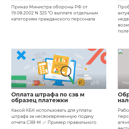
Приказ Министра обороны РФ от
Проб
19.08.2002 N 325 "О выплате отдельным
акту
категориям гражданского персонала
недв
возм
поле
Полезное
0
На
Оплата штрафа по сзв м
Обр
образец платежки
нал
Какой КБК использовать для уплаты
Рабо
штрафа за несвоевременную подачу
перс
отчёта СЗВ-М. ✅ Пример правильного
аген
вест