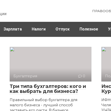
ПРАВООБ
ции
Зарплата
Налоги
Отпуск
Полезное
У
Бухгалтерия
0
По
Три типа бухгалтеров: кого и
Инс
как выбрать для бизнеса?
Кур
Правильный выбор бухгалтера для
ИФНС
малого бизнеса - лучший способ
Челя
заставить его расти. В бизнесе,
1047