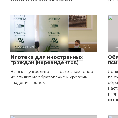
Полезное
0
По
Ипотека для иностранных
Обя
граждан (нерезидентов)
пси
На выдачу кредитов негражданам теперь
Долж
не влияют их образование и уровень
псих
владения языком
обра
Наст
разр
квал