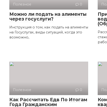
Полезное
0
По
Можно ли подать на алименты
При
через госуслуги?
вод
(Об
Инструкция о том, как подать на алименты
Расс
на Госуслугах, виды ситуаций, когда это
стаж
возможно,
рабо
Полезное
0
По
Как Рассчитать Едв По Итогам
Ком
Года Гражданским
ква