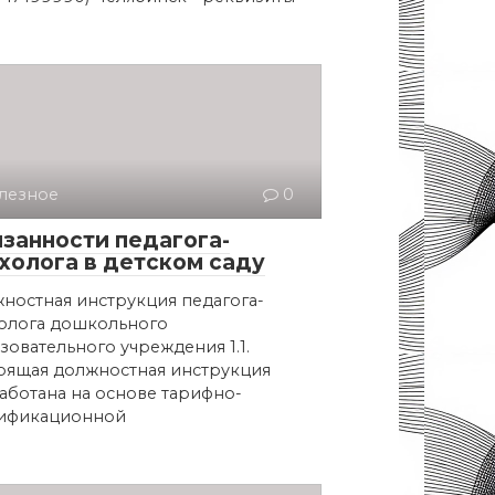
лезное
0
занности педагога-
холога в детском саду
ностная инструкция педагога-
олога дошкольного
зовательного учреждения 1.1.
оящая должностная инструкция
аботана на основе тарифно-
ификационной