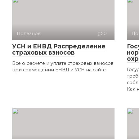
Полезное
0
По
УСН и ЕНВД Распределение
Гос
страховых взносов
нор
охр
Все о расчете и уплате страховых взносов
Госу
при совмещении ЕНВД и УСН на сайте
треб
собл
Как 