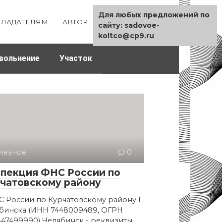
Для любых предложений по
ЛАДАТЕЛЯМ
АВТОР
КАРТА САЙТА
сайту: sadovoe-
koltco@cp9.ru
вольнение
Участок
лезное
0
пекция ФНС России по
чатовскому району
 России по Курчатовскому району Г.
бинска (ИНН 7448009489, ОГРН
447499990) Челябинск - реквизиты