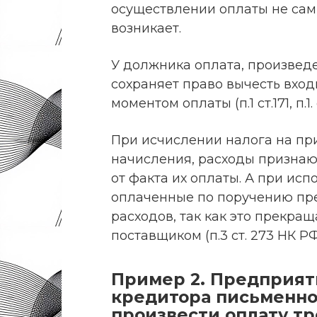
осуществлении оплаты не сам
возникает.
У должника оплата, произведе
сохраняет право вычесть входн
моментом оплаты (п.1 ст.171, п.1. 
При исчислении налога на пр
начисления, расходы признаю
от факта их оплаты. А при исп
оплаченные по поручению пре
расходов, так как это прекра
поставщиком (п.3 ст. 273 НК РФ
Пример 2. Предприяти
кредитора письменн
произвести оплату тр