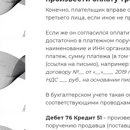
Конечно, плательщик вправе о
третьего лица, если иное не 
Если же он согласился оплатит
достаточно в платежном пору
наименование и ИНН организа
платеж, сумму платежа (в том
(ссылка на письмо), например
договору №__ от «__»____ 2019 г
НДС ___ руб., на основании пис
В бухгалтерском учете такая 
соответствующими проводкам
Дебет 76 Кредит 51
– произве
поручению продавца (поставщ