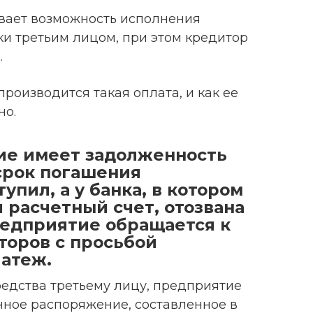
ивает возможность исполнения
ки третьим лицом, при этом кредитор
.
роизводится такая оплата, и как ее
но.
ие имеет задолженность
срок погашения
упил, а у банка, в котором
 расчетный счет, отозвана
редприятие обращается к
торов с просьбой
латеж.
едства третьему лицу, предприятие
нное распоряжение, составленное в