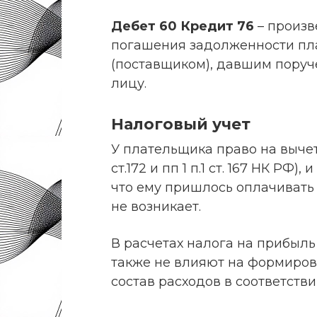
Дебет 60 Кредит 76
– произв
погашения задолженности пл
(поставщиком), давшим поруч
лицу.
Налоговый учет
У плательщика право на вычет вх
ст.172 и пп 1 п.1 ст. 167 НК РФ)
что ему пришлось оплачивать 
не возникает.
В расчетах налога на прибыл
также не влияют на формиров
состав расходов в соответств