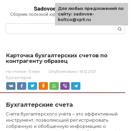
Перейти
Sadovoe-koltco.ru
Для любых предложений по
к
сайту: sadovoe-
Сборник полезной юридической информации
контенту
koltco@cp9.ru
Поиск:
Карточка бухгалтерских счетов по
контрагенту образец
На чтение:
15 мин
Опубликовано:
16.12.2021
Бухгалтерия
Бухгалтерские счета
Счета бухгалтерского учёта – это эффективный
инструмент, позволяющий регистрировать
собранную и обобщенную информацию о