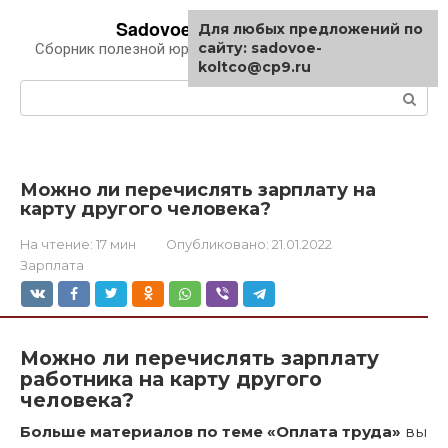
Перейти
Sadovoe-koltco.ru
Для любых предложений по
к
сайту: sadovoe-
Сборник полезной юридической информации
контенту
koltco@cp9.ru
Поиск:
Можно ли перечислять зарплату на
карту другого человека?
На чтение:
17 мин
Опубликовано:
21.01.2022
Зарплата
Можно ли перечислять зарплату
работника на карту другого
человека?
Больше материалов по теме «Оплата труда»
вы