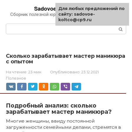
Перейти
Sadovoe-koltco.ru
Для любых предложений по
к
сайту: sadovoe-
Сборник полезной юридической информации
контенту
koltco@cp9.ru
Поиск:
Сколько зарабатывает мастер маникюра
с опытом
На чтение:
23 мин
Опубликовано:
23.12.2021
Полезное
Подробный анализ: сколько
зарабатывает мастер маникюра?
Многие женщины, ввиду постоянной
загруженности семейными делами, стремятся в